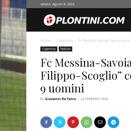
sabato, Agosto 8, 2026
O
Home
Copertina
Fc Messina-Savoia: figuraccia al 
Copertina
Notizie
Fc Messina-Savoia:
Filippo-Scoglio” c
9 uomini
Di
Giovanni De Falco
-
23 FEBBRAIO 2020