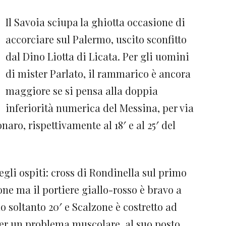
Il Savoia sciupa la ghiotta occasione di
accorciare sul Palermo, uscito sconfitto
dal Dino Liotta di Licata. Per gli uomini
di mister Parlato, il rammarico è ancora
maggiore se si pensa alla doppia
inferiorità numerica del Messina, per via
naro, rispettivamente al 18′ e al 25′ del
gli ospiti: cross di Rondinella sul primo
one ma il portiere giallo-rosso è bravo a
o soltanto 20′ e Scalzone è costretto ad
per un problema muscolare, al suo posto