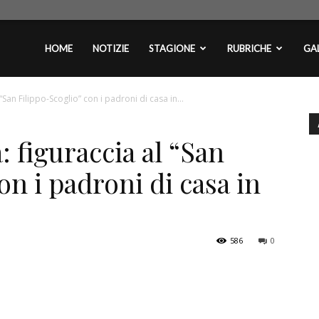
plontini.com
HOME
NOTIZIE
STAGIONE
RUBRICHE
GAL
“San Filippo-Scoglio” con i padroni di casa in...
 figuraccia al “San
on i padroni di casa in
586
0