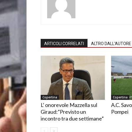
ARTICOLI CORRELATI
ALTRO DALL'AUTORE
Copertina
Copertina
L’ onorevole Mazzella sul
A.C. Savo
Giraud:”Previsto un
Pompei
incontro tra due settimane”