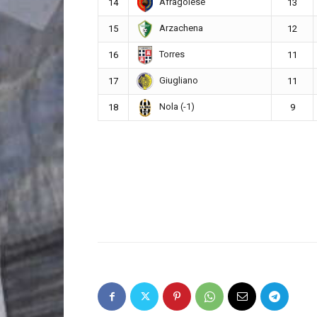
Afragolese
14
13
Arzachena
15
12
Torres
16
11
Giugliano
17
11
Nola (-1)
18
9