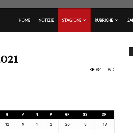
plontini.com
HOME
NOTIZIE
STAGIONE
RUBRICHE
GAL
2021
654
0
G
V
N
P
GF
GS
DR
12
9
1
2
26
8
18