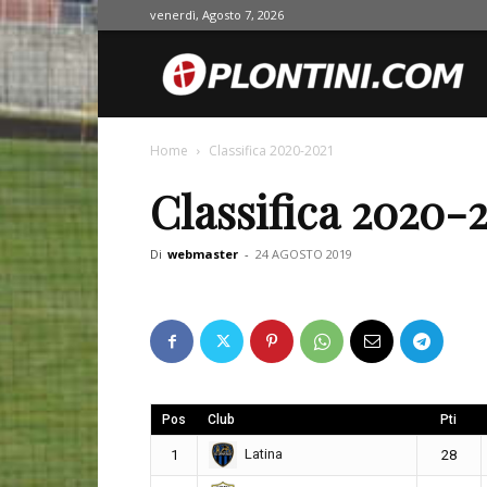
venerdì, Agosto 7, 2026
O
Home
Classifica 2020-2021
Classifica 2020-
Di
webmaster
-
24 AGOSTO 2019
Pos
Club
Pti
Latina
1
28