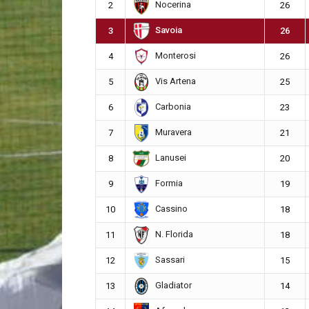
Nocerina
2
26
Savoia
3
26
Monterosi
4
26
Vis Artena
5
25
Carbonia
6
23
Muravera
7
21
Lanusei
8
20
Formia
9
19
Cassino
10
18
N. Florida
11
18
Sassari
12
15
Gladiator
13
14