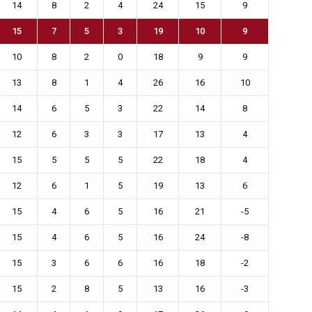
14
8
2
4
24
15
9
15
7
5
3
19
10
9
10
8
2
0
18
9
9
13
8
1
4
26
16
10
14
6
5
3
22
14
8
12
6
3
3
17
13
4
15
5
5
5
22
18
4
12
6
1
5
19
13
6
15
4
6
5
16
21
-5
15
4
6
5
16
24
-8
15
3
6
6
16
18
-2
15
2
8
5
13
16
-3