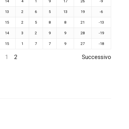
14
4
1
9
17
26
-9
13
2
6
5
13
19
-6
15
2
5
8
8
21
-13
14
3
2
9
9
28
-19
15
1
7
7
9
27
-18
1
2
Successivo