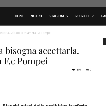
plontini.com
HOME
NOTIZIE
STAGIONE
RUBRICHE
GAL
ettarla. Sabato si chiamerà F.c Pompei
a bisogna accettarla.
à F.c Pompei
616
0
Bianchi attesi dalla proibitiva trasferta