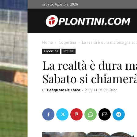
sabato, Agosto 8, 2026
O
Home
Copertina
La realtà è dura ma bisogna acc
Copertina
Notizie
La realtà è dura m
Sabato si chiamer
Di
Pasquale De Falco
-
29 SETTEMBRE 2022