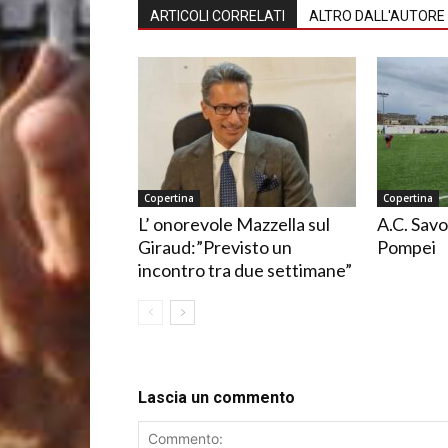
ARTICOLI CORRELATI
ALTRO DALL'AUTORE
Copertina
Copertina
L’ onorevole Mazzella sul
A.C. Savo
Giraud:”Previsto un
Pompei
incontro tra due settimane”
Lascia un commento