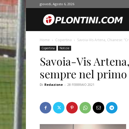
giovedì, Agosto 6, 2026
O
Home
Copertina
Savoia-Vis Artena, Chianese: “
Copertina
Notizie
Savoia-Vis Artena
sempre nel primo
Di
Redazione
-
28 FEBBRAIO 2021