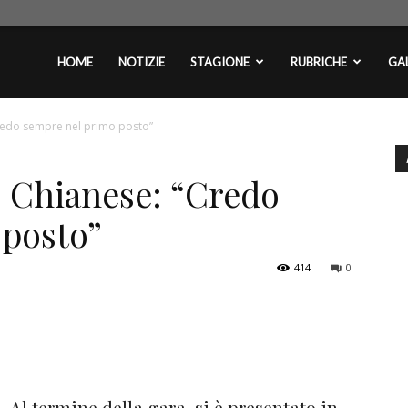
plontini.com
HOME
NOTIZIE
STAGIONE
RUBRICHE
GAL
Credo sempre nel primo posto”
, Chianese: “Credo
 posto”
414
0
Al termine della gara, si è presentato in