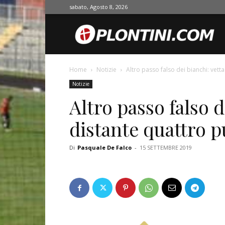
sabato, Agosto 8, 2026
O
Home
Notizie
Altro passo falso dei bianchi: vetta
Notizie
Altro passo falso d
distante quattro p
Di
Pasquale De Falco
-
15 SETTEMBRE 2019