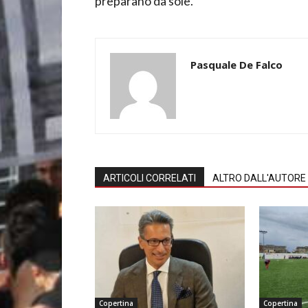
preparano da sole.”
Pasquale De Falco
ARTICOLI CORRELATI
ALTRO DALL'AUTORE
Copertina
Copertina