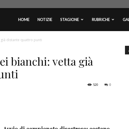
plontini.com
HOME
NOTIZIE
STAGIONE
RUBRICHE
GAL
 già distante quattro punti
ei bianchi: vetta già
unti
520
0
Avvio di campionato disastroso: costano