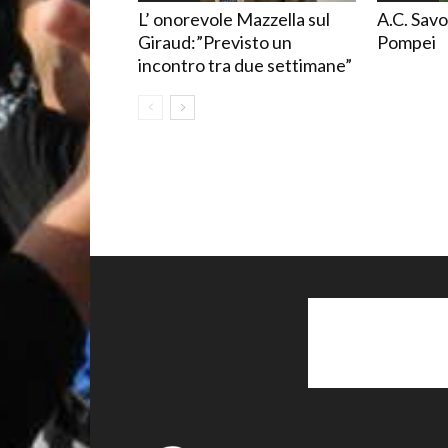
L’ onorevole Mazzella sul
A.C. Savo
Giraud:”Previsto un
Pompei
incontro tra due settimane”