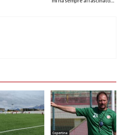
mi ha sempre affascinato…”
Copertina