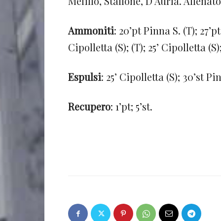
Melillo, Stallone, D’Auria. Allenat
Ammoniti
: 20’pt Pinna S. (T); 27’p
Cipolletta (S); (T); 25’ Cipolletta (S
Espulsi
: 25’ Cipolletta (S); 30’st Pi
Recupero
: 1’pt; 5’st.