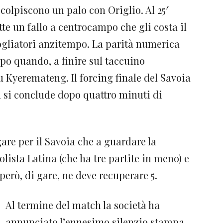
colpiscono un palo con Origlio. Al 25′
e un fallo a centrocampo che gli costa il
ogliatori anzitempo. La parità numerica
po quando, a finire sul taccuino
su Kyeremateng. Il forcing finale del Savoia
ra si conclude dopo quattro minuti di
are per il Savoia che a guardare la
olista Latina (che ha tre partite in meno) e
però, di gare, ne deve recuperare 5.
Al termine del match la società ha
annunciato l’ennesimo silenzio stampa.