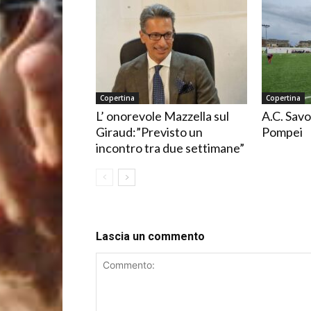
Copertina
Copertina
L’ onorevole Mazzella sul
A.C. Savo
Giraud:”Previsto un
Pompei
incontro tra due settimane”
Lascia un commento