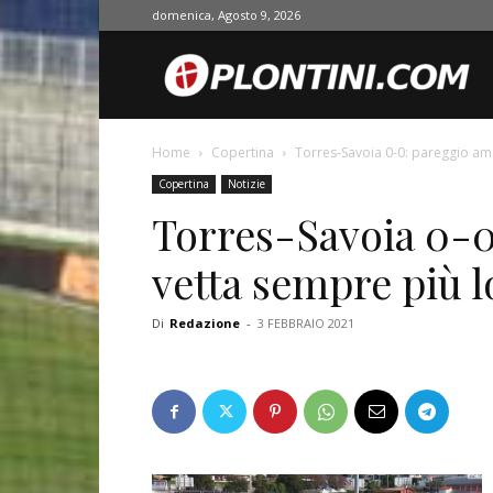
domenica, Agosto 9, 2026
O
Home
Copertina
Torres-Savoia 0-0: pareggio am
Copertina
Notizie
Torres-Savoia 0-0
vetta sempre più 
Di
Redazione
-
3 FEBBRAIO 2021