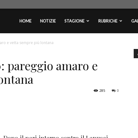
plontini.com
HOME
NOTIZIE
STAGIONE
RUBRICHE
GAL
aro e vetta sempre più lontana
: pareggio amaro e
lontana
285
0
Dopo il pari interno contro il Lanusei