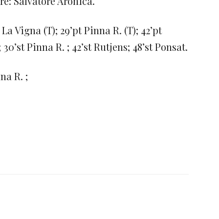
ore: Salvatore Aronica.
t La Vigna (T); 29’pt Pinna R. (T); 42’pt
); 30’st Pinna R. ; 42’st Rutjens; 48’st Ponsat.
nna R. ;