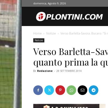
domenica, Agosto 9, 2026
O
Home
Notizie
Verso Barletta-Savoia. Bucaro: "Si 
Notizie
Verso Barletta-Sav
quanto prima la qu
Di
Redazione
-
28 SETTEMBRE 2014