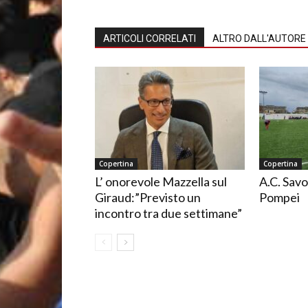
ARTICOLI CORRELATI
ALTRO DALL'AUTORE
Copertina
Copertina
L’ onorevole Mazzella sul
A.C. Savo
Giraud:”Previsto un
Pompei
incontro tra due settimane”