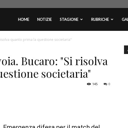
plontini.com
HOME
NOTIZIE
STAGIONE
RUBRICHE
GAL
risolva quanto prima la questione societaria"
oia. Bucaro: "Si risolva
estione societaria"
145
0
Emergenza difesa per il match del