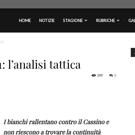
plontini.com
HOME
NOTIZIE
STAGIONE
RUBRICHE
GAL
ica
 l’analisi tattica
299
0
I bianchi rallentano contro il Cassino e
non riescono a trovare la continuità