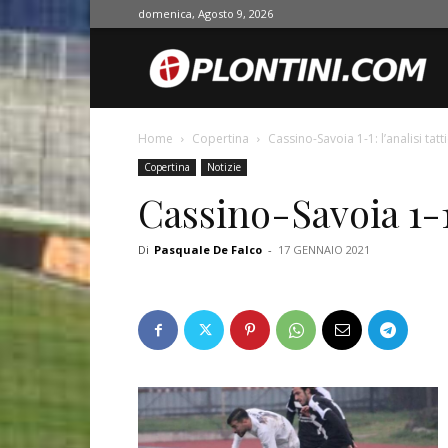
domenica, Agosto 9, 2026
O
Home
Copertina
Cassino-Savoia 1-1: l’analisi tatt
Copertina
Notizie
Cassino-Savoia 1-1:
Di
Pasquale De Falco
-
17 GENNAIO 2021