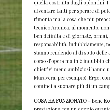
quella costruita dagli oplontini. 
diventare tanti per sperare di pot
rimonta ma la cosa che più preocc
tecnico Aronica, al momento, non 
ben definita e di giornate, ormai,
responsabilità, indubbiamente, no
stanno rendendo al di sotto delle a
corso d’opera ma in è indubbio ch
obiettivi meno ambiziosi hanno un
Muravera, per esempio). Ergo, com
cominci a suonare più di un camp
COSA HA FUNZIONATO
– Bene
Ko
prestazione con un doppio quanto 