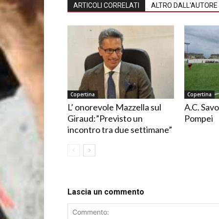
ARTICOLI CORRELATI
ALTRO DALL'AUTORE
Copertina
Copertina
L’ onorevole Mazzella sul
A.C. Savo
Giraud:”Previsto un
Pompei
incontro tra due settimane”
Lascia un commento