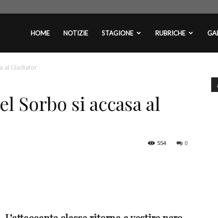
plontini.com
HOME
NOTIZIE
STAGIONE
RUBRICHE
GAL
a al Gladiator
el Sorbo si accasa al
554
0
L’attaccante classe ritorna a vestire nero-