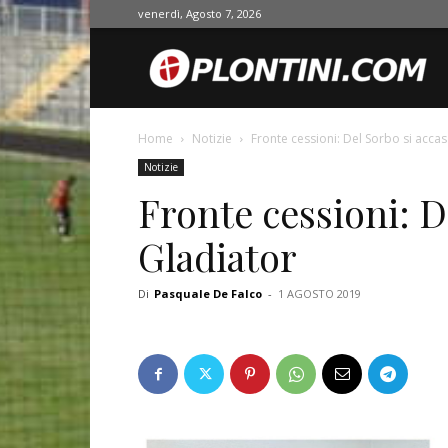
venerdì, Agosto 7, 2026
O
Home
Notizie
Fronte cessioni: Del Sorbo si accas
Notizie
Fronte cessioni: D
Gladiator
Di
Pasquale De Falco
-
1 AGOSTO 2019