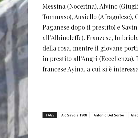
Messina (Nocerina), Alvino (Giugl
Tommaso), Ausiello (Afragolese), O
Paganese dopo il prestito) e Savini
all’Albinoleffe). Franzese, Imbrio
della rosa, mentre il giovane porti
in prestito all’Angri (Eccellenza). 
francese Ayina, a cui si è interess
TAGS
A.c Savoia 1908
Antonio Del Sorbo
Glad