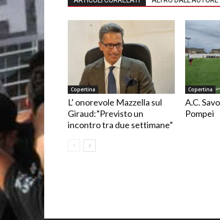
ARTICOLI CORRELATI
ALTRO DALL'AUTORE
Copertina
Copertina
L’ onorevole Mazzella sul
A.C. Savo
Giraud:”Previsto un
Pompei
incontro tra due settimane”