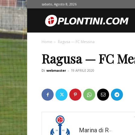
sabato, Agosto 8, 2026
O
Home
Ragusa — FC Messina
Ragusa — FC Me
Di
webmaster
-
19 APRILE 2020
Marina di Ragusa