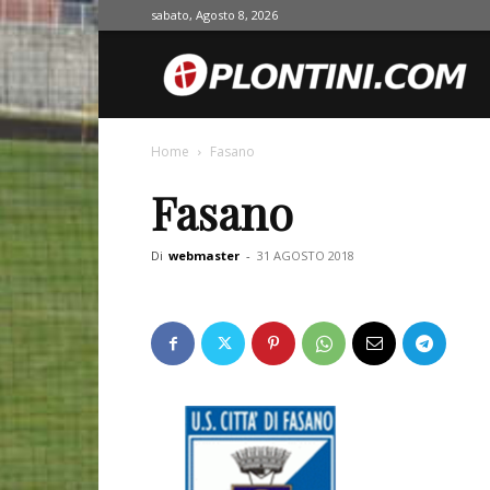
sabato, Agosto 8, 2026
O
Home
Fasano
Fasano
Di
webmaster
-
31 AGOSTO 2018