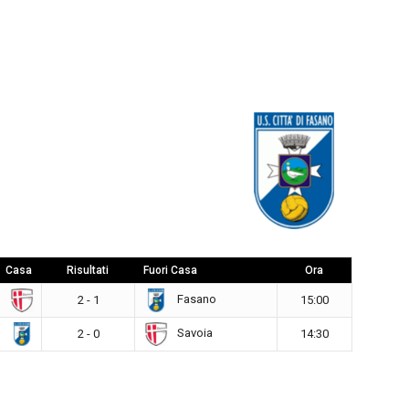
Casa
Risultati
Fuori Casa
Ora
a
Fasano
2 - 1
15:00
o
Savoia
2 - 0
14:30