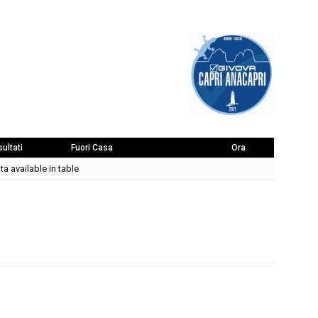
sultati
Fuori Casa
Ora
a available in table