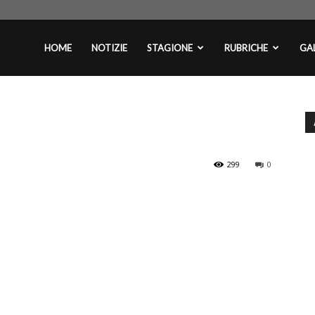
plontini.com
HOME
NOTIZIE
STAGIONE
RUBRICHE
GAL
299
0