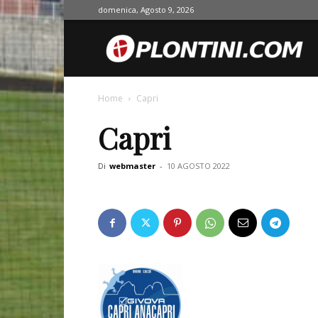
domenica, Agosto 9, 2026
O
Home
Capri
Capri
Di
webmaster
-
10 AGOSTO 2022