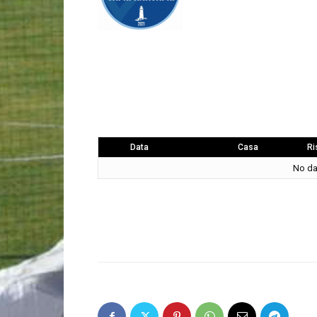
Data
Casa
Ri
No dat