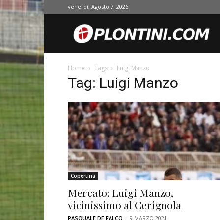
venerdì, Agosto 7, 2026
O
Home
Tags
Luigi Manzo
Tag: Luigi Manzo
Copertina
Mercato: Luigi Manzo,
vicinissimo al Cerignola
PASQUALE DE FALCO
-
9 MARZO 2021