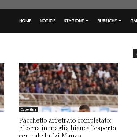
plontini.com
HOME
NOTIZIE
STAGIONE
RUBRICHE
GAL
Copertina
Pacchetto arretrato completato:
ritorna in maglia bianca l’esperto
centrale Luigi Manzo