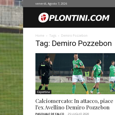
venerdì, Agosto 7, 2026
O
Home
Tags
Demiro Pozzebon
Tag: Demiro Pozzebon
Copertina
Calciomercato: In attacco, piace
l’ex Avellino Demiro Pozzebon
PASQUALE DE FALCO
-
25 LUGLIO 2020