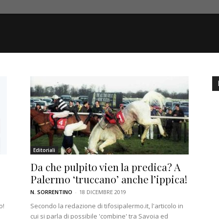
Editoriali
Da che pulpito vien la predica? A
Palermo ‘truccano’ anche l’ippica!
N. SORRENTINO
-
18 DICEMBRE 2019
o!
Secondo la redazione di tifosipalermo.it, l'articolo in
cui si parla di possibile 'combine' tra Savoia ed