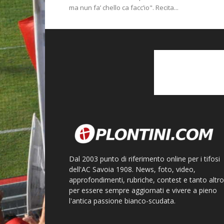
ma nun fa’ chello ca facc’io". Recita...
Dal 2003 punto di riferimento online per i tifosi
dell'AC Savoia 1908. News, foto, video,
approfondimenti, rubriche, contest e tanto altro
per essere sempre aggiornati e vivere a pieno
l'antica passione bianco-scudata.