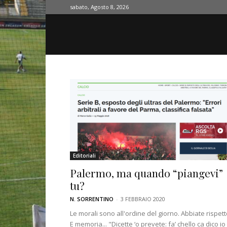
sabato, Agosto 8, 2026
Editoriali
Palermo, ma quando “piangevi”
tu?
N. SORRENTINO
-
3 FEBBRAIO 2020
Le morali sono all'ordine del giorno. Abbiate rispett
E memoria... "Dicette ‘o prevete: fa’ chello ca dico io